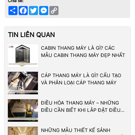
Chia sẻ:
Share
Facebook
Twitter
Messenger
Copy
Link
TIN LIÊN QUAN
CABIN THANG MÁY LÀ GÌ? CÁC
MẪU CABIN THANG MÁY ĐẸP NHẤT
CÁP THANG MÁY LÀ GÌ? CẤU TẠO
VÀ PHÂN LOẠI CÁP THANG MÁY
ĐIỀU HÒA THANG MÁY – NHỮNG
ĐIỀU CẦN BIẾT KHI LẮP ĐẶT ĐIỀU
HÒA CABIN
NHỮNG MẪU THIẾT KẾ SẢNH