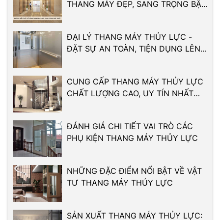
THANG MÁY ĐẸP, SANG TRỌNG BẬC
NHẤT
ĐẠI LÝ THANG MÁY THỦY LỰC -
ĐẶT SỰ AN TOÀN, TIỆN DỤNG LÊN
HÀNG ĐẦU
CUNG CẤP THANG MÁY THỦY LỰC
CHẤT LƯỢNG CAO, UY TÍN NHẤT
2024
ĐÁNH GIÁ CHI TIẾT VAI TRÒ CÁC
PHỤ KIỆN THANG MÁY THỦY LỰC
NHỮNG ĐẶC ĐIỂM NỔI BẬT VỀ VẬT
TƯ THANG MÁY THỦY LỰC
SẢN XUẤT THANG MÁY THỦY LỰC: