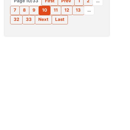
Page 10/33
First
Prev
1
2
...
7
8
9
10
11
12
13
...
32
33
Next
Last