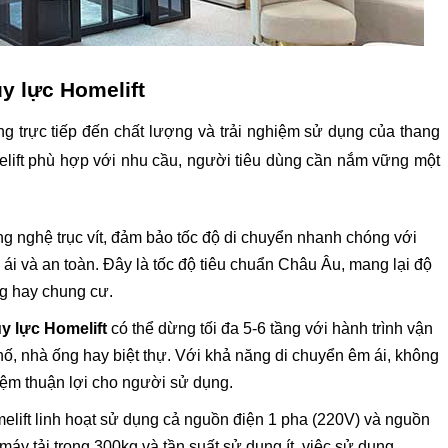
y lực Homelift
g trực tiếp đến chất lượng và trải nghiệm sử dụng của thang 
ift phù hợp với nhu cầu, người tiêu dùng cần nắm vững một 
 nghệ trục vít, đảm bảo tốc độ di chuyển nhanh chóng với 
 ái và an toàn. Đây là tốc độ tiêu chuẩn Châu Âu, mang lại độ 
ng hay chung cư.
y lực Homelift
 có thể dừng tối đa 5-6 tầng với hành trình vận 
, nhà ống hay biệt thự. Với khả năng di chuyển êm ái, không 
iệm thuận lợi cho người sử dụng.
ift linh hoạt sử dụng cả nguồn điện 1 pha (220V) và nguồn 
áy tải trọng 300kg và tần suất sử dụng ít, việc sử dụng 