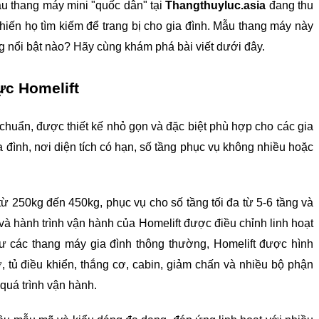
u thang máy mini "quốc dân" tại 
Thangthuyluc.asia 
đang thu 
iến họ tìm kiếm để trang bị cho gia đình. Mẫu thang máy này 
 nổi bật nào? Hãy cùng khám phá bài viết dưới đây.
ực Homelift
chuẩn, được thiết kế nhỏ gọn và đặc biệt phù hợp cho các gia 
 đình, nơi diện tích có hạn, số tầng phục vụ không nhiều hoặc 
 từ 250kg đến 450kg, phục vụ cho số tầng tối đa từ 5-6 tầng và 
và hành trình vận hành của Homelift được điều chỉnh linh hoạt 
ư các thang máy gia đình thông thường, Homelift được hình 
tủ điều khiển, thắng cơ, cabin, giảm chấn và nhiều bộ phận 
quá trình vận hành.