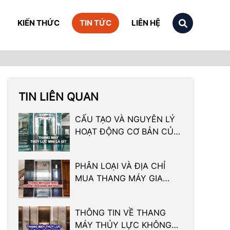
KIẾN THỨC
TIN TỨC
LIÊN HỆ
TIN LIÊN QUAN
CẤU TẠO VÀ NGUYÊN LÝ
HOẠT ĐỘNG CƠ BẢN CỦA
THANG MÁY THỦY LỰC
MINI
PHÂN LOẠI VÀ ĐỊA CHỈ
MUA THANG MÁY GIA
ĐÌNH GIÁ RẺ
THÔNG TIN VỀ THANG
MÁY THỦY LỰC KHÔNG