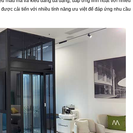
u mẫu mã và kiểu dáng đa dạng, đáp ứng linh hoạt với nhiều 
được cải tiến với nhiều tính năng ưu việt để đáp ứng nhu cầu 