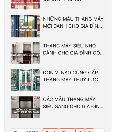
NHỮNG MẪU THANG MÁY
MỚI DÀNH CHO GIA ĐÌNH
NHẤT ĐỊNH KHÔNG THỂ
BỎ QUA
THANG MÁY SIÊU NHỎ
DÀNH CHO GIA ĐÌNH CÓ
GÌ ĐẶC BIỆT?
ĐƠN VỊ NÀO CUNG CẤP
THANG MÁY THUỶ LỰC
AN TOÀN?
CÁC MẪU THANG MÁY
SIÊU SANG CHO GIA ĐÌNH
BẠN