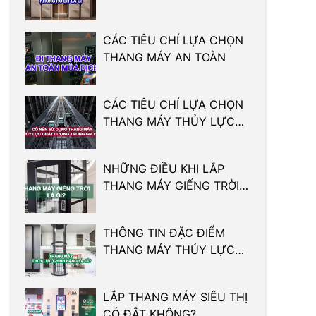
HỐ BÍT
CÁC TIÊU CHÍ LỰA CHỌN
THANG MÁY AN TOÀN
CÁC TIÊU CHÍ LỰA CHỌN
THANG MÁY THỦY LỰC
CHẤT LƯỢNG
NHỮNG ĐIỀU KHI LẮP
THANG MÁY GIẾNG TRỜI
MÀ BẠN CẦN BIẾT
THÔNG TIN ĐẶC ĐIỂM
THANG MÁY THỦY LỰC
CHÍNH HÃNG
LẮP THANG MÁY SIÊU THỊ
CÓ ĐẮT KHÔNG?