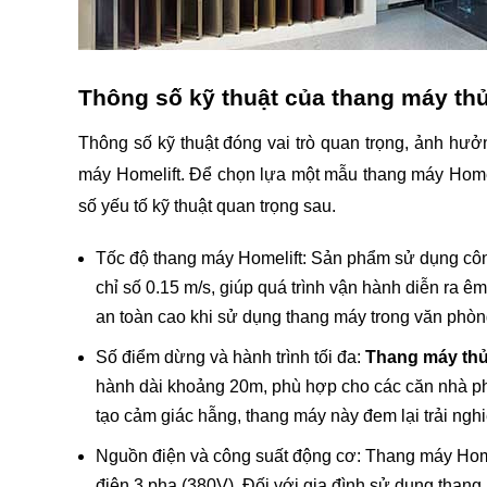
Thông số kỹ thuật của thang máy thủ
Thông số kỹ thuật đóng vai trò quan trọng, ảnh hưởn
máy Homelift. Để chọn lựa một mẫu thang máy Homel
số yếu tố kỹ thuật quan trọng sau.
Tốc độ thang máy Homelift: Sản phẩm sử dụng công
chỉ số 0.15 m/s, giúp quá trình vận hành diễn ra êm
an toàn cao khi sử dụng thang máy trong văn phò
Số điểm dừng và hành trình tối đa: 
Thang máy thủ
hành dài khoảng 20m, phù hợp cho các căn nhà phố
tạo cảm giác hẫng, thang máy này đem lại trải ngh
Nguồn điện và công suất động cơ: Thang máy Homel
điện 3 pha (380V). Đối với gia đình sử dụng thang m