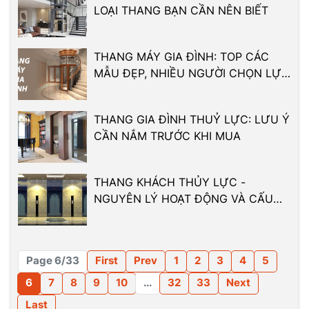
LOẠI THANG BẠN CẦN NÊN BIẾT
THANG MÁY GIA ĐÌNH: TOP CÁC
MẪU ĐẸP, NHIỀU NGƯỜI CHỌN LỰA
2024
THANG GIA ĐÌNH THUỶ LỰC: LƯU Ý
CẦN NẮM TRƯỚC KHI MUA
THANG KHÁCH THỦY LỰC -
NGUYÊN LÝ HOẠT ĐỘNG VÀ CẤU
TẠO
Page 6/33
First
Prev
1
2
3
4
5
6
7
8
9
10
...
32
33
Next
Last