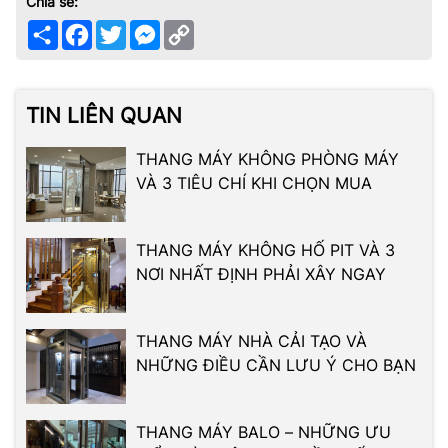
Chia sẻ:
Share
Facebook
Twitter
Messenger
Copy
Link
TIN LIÊN QUAN
THANG MÁY KHÔNG PHÒNG MÁY
VÀ 3 TIÊU CHÍ KHI CHỌN MUA
THANG MÁY KHÔNG HỐ PIT VÀ 3
NƠI NHẤT ĐỊNH PHẢI XÂY NGAY
THANG MÁY NHÀ CẢI TẠO VÀ
NHỮNG ĐIỀU CẦN LƯU Ý CHO BẠN
THANG MÁY BALO – NHỮNG ƯU