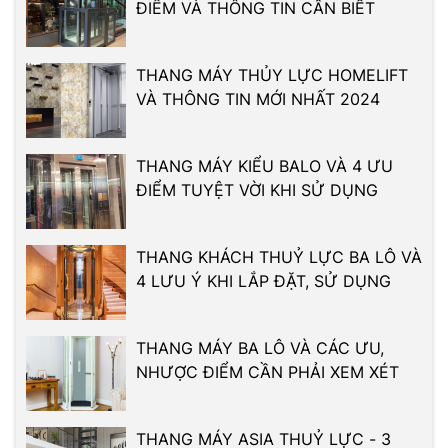
ĐIỂM VÀ THÔNG TIN CẦN BIẾT
THANG MÁY THỦY LỰC HOMELIFT
VÀ THÔNG TIN MỚI NHẤT 2024
THANG MÁY KIỂU BALO VÀ 4 ƯU
ĐIỂM TUYỆT VỜI KHI SỬ DỤNG
THANG KHÁCH THUỶ LỰC BA LÔ VÀ
4 LƯU Ý KHI LẮP ĐẶT, SỬ DỤNG
THANG MÁY BA LÔ VÀ CÁC ƯU,
NHƯỢC ĐIỂM CẦN PHẢI XEM XÉT
THANG MÁY ASIA THUỶ LỰC - 3