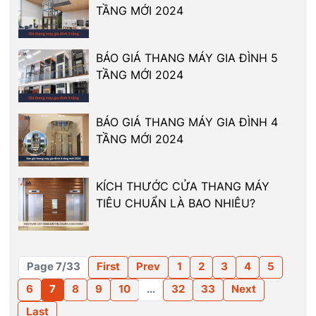
TẦNG MỚI 2024
BÁO GIÁ THANG MÁY GIA ĐÌNH 5
TẦNG MỚI 2024
BÁO GIÁ THANG MÁY GIA ĐÌNH 4
TẦNG MỚI 2024
KÍCH THƯỚC CỬA THANG MÁY
TIÊU CHUẨN LÀ BAO NHIÊU?
Page 7/33
First
Prev
1
2
3
4
5
6
7
8
9
10
...
32
33
Next
Last