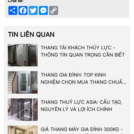
Chia sẻ:
Share
Facebook
Twitter
Messenger
Copy
Link
TIN LIÊN QUAN
THANG TẢI KHÁCH THỦY LỰC -
THÔNG TIN QUAN TRỌNG CẦN BIẾT
THANG GIA ĐÌNH: TOP KINH
NGHIỆM CHỌN MUA THANG CHUẨN
XÁC
THANG THUỶ LỰC ASIA: CẤU TẠO,
NGUYÊN LÝ VÀ LỢI ÍCH CHÍNH
GIÁ THANG MÁY GIA ĐÌNH 300KG -