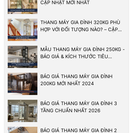
CẬP NHẬT MỚI NHẤT
THANG MÁY GIA ĐÌNH 320KG PHÙ
HỢP VỚI ĐỐI TƯỢNG NÀO? – CẬP
NHẬT BÁO GIÁ MỚI NHẤT
MẪU THANG MÁY GIA ĐÌNH 250KG -
BÁO GIÁ & KÍCH THƯỚC TIÊU
CHUẨN
BÁO GIÁ THANG MÁY GIA ĐÌNH
200KG MỚI NHẤT 2024
BÁO GIÁ THANG MÁY GIA ĐÌNH 3
TẦNG CHUẨN NHẤT 2026
BÁO GIÁ THANG MÁY GIA ĐÌNH 2