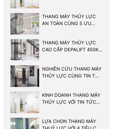
BẬT NĂM 2024
THANG MÁY THỦY LỰC
AN TOÀN CÙNG 5 ƯU
ĐIỂM VƯỢT TRỘI NHẤT
THANG MÁY THỦY LỰC
CAO CẤP DEPALIFT 450KG
ĐẾN TỪ CHÂU ÂU
NGHIÊN CỨU THANG MÁY
THỦY LỰC CÙNG TIN TỨC
MỚI NHẤT 2024
KINH DOANH THANG MÁY
THỦY LỰC VỚI TIN TỨC
MỚI NHẤT 2024
LỰA CHON THANG MÁY
THUỶ LỰC VỚI 4 TIÊU CHÍ