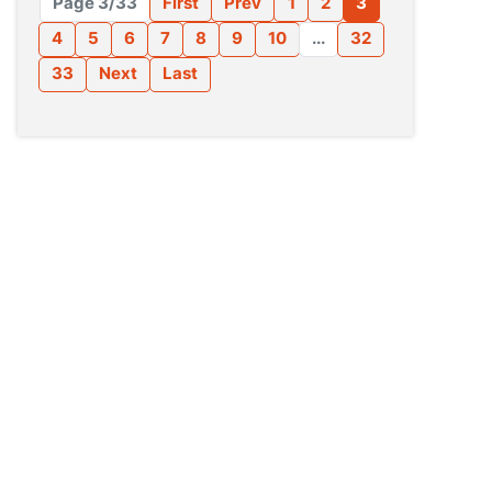
Page 3/33
First
Prev
1
2
3
4
5
6
7
8
9
10
...
32
33
Next
Last