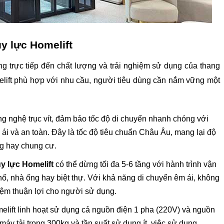
y lực Homelift
g trực tiếp đến chất lượng và trải nghiệm sử dụng của thang 
ift phù hợp với nhu cầu, người tiêu dùng cần nắm vững một 
 nghệ trục vít, đảm bảo tốc độ di chuyển nhanh chóng với 
 ái và an toàn. Đây là tốc độ tiêu chuẩn Châu Âu, mang lại độ 
ng hay chung cư.
y lực Homelift
 có thể dừng tối đa 5-6 tầng với hành trình vận 
, nhà ống hay biệt thự. Với khả năng di chuyển êm ái, không 
iệm thuận lợi cho người sử dụng.
ift linh hoạt sử dụng cả nguồn điện 1 pha (220V) và nguồn 
áy tải trọng 300kg và tần suất sử dụng ít, việc sử dụng 