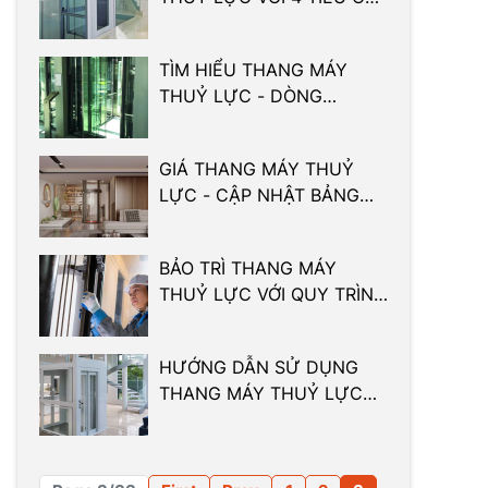
CHUẨN NHẤT
TÌM HIỂU THANG MÁY
THUỶ LỰC - DÒNG
THANG MÁY HOT NHẤT
2024
GIÁ THANG MÁY THUỶ
LỰC - CẬP NHẬT BẢNG
GIÁ MỚI NHẤT 2024
BẢO TRÌ THANG MÁY
THUỶ LỰC VỚI QUY TRÌNH
THỰC HIỆN 5 BƯỚC
HƯỚNG DẪN SỬ DỤNG
THANG MÁY THUỶ LỰC
ĐẢM BẢO AN TOÀN NHẤT