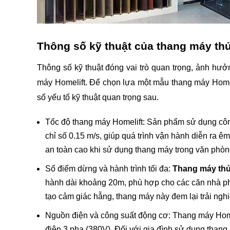
Thông số kỹ thuật của thang máy thủ
Thông số kỹ thuật đóng vai trò quan trọng, ảnh hưởn
máy Homelift. Để chọn lựa một mẫu thang máy Homel
số yếu tố kỹ thuật quan trọng sau.
Tốc độ thang máy Homelift: Sản phẩm sử dụng công
chỉ số 0.15 m/s, giúp quá trình vận hành diễn ra êm
an toàn cao khi sử dụng thang máy trong văn phò
Số điểm dừng và hành trình tối đa: 
Thang máy thủ
hành dài khoảng 20m, phù hợp cho các căn nhà phố
tạo cảm giác hẫng, thang máy này đem lại trải ngh
Nguồn điện và công suất động cơ: Thang máy Homel
điện 3 pha (380V). Đối với gia đình sử dụng thang m