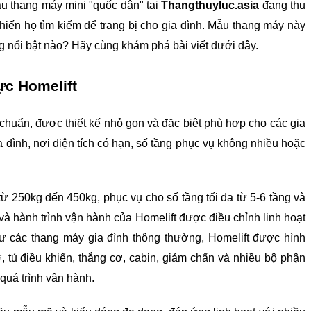
u thang máy mini "quốc dân" tại 
Thangthuyluc.asia 
đang thu 
iến họ tìm kiếm để trang bị cho gia đình. Mẫu thang máy này 
 nổi bật nào? Hãy cùng khám phá bài viết dưới đây.
ực Homelift
chuẩn, được thiết kế nhỏ gọn và đặc biệt phù hợp cho các gia 
 đình, nơi diện tích có hạn, số tầng phục vụ không nhiều hoặc 
 từ 250kg đến 450kg, phục vụ cho số tầng tối đa từ 5-6 tầng và 
và hành trình vận hành của Homelift được điều chỉnh linh hoạt 
ư các thang máy gia đình thông thường, Homelift được hình 
tủ điều khiển, thắng cơ, cabin, giảm chấn và nhiều bộ phận 
quá trình vận hành.