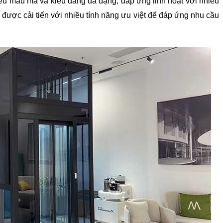
u mẫu mã và kiểu dáng đa dạng, đáp ứng linh hoạt với nhiều 
được cải tiến với nhiều tính năng ưu việt để đáp ứng nhu cầu 