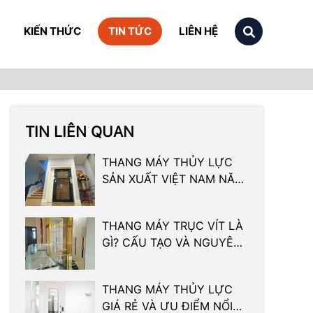
KIẾN THỨC
TIN TỨC
LIÊN HỆ
TIN LIÊN QUAN
THANG MÁY THỦY LỰC
SẢN XUẤT VIỆT NAM NĂM
2024 CHI TIẾT
THANG MÁY TRỤC VÍT LÀ
GÌ? CẤU TẠO VÀ NGUYÊN
LÝ HOẠT ĐỘNG CƠ BẢN
THANG MÁY THỦY LỰC
GIÁ RẺ VÀ ƯU ĐIỂM NỔI