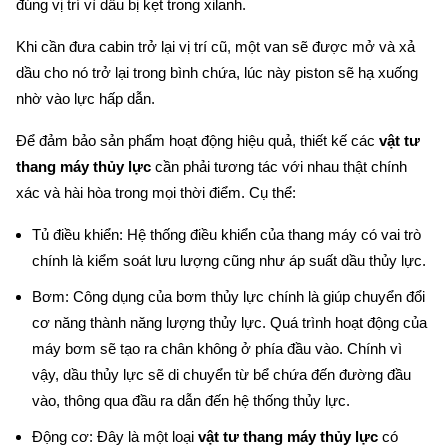
đúng vị trí vì dầu bị kẹt trong xilanh.
Khi cần đưa cabin trở lại vị trí cũ, một van sẽ được mở và xả 
dầu cho nó trở lại trong bình chứa, lúc này piston sẽ hạ xuống 
nhờ vào lực hấp dẫn.
Để đảm bảo sản phẩm hoạt động hiệu quả, thiết kế các 
vật tư 
thang máy thủy lực
 cần phải tương tác với nhau thật chính 
xác và hài hòa trong mọi thời điểm. Cụ thể:
Tủ điều khiển: Hệ thống điều khiển của thang máy có vai trò 
chính là kiểm soát lưu lượng cũng như áp suất dầu thủy lực.
Bơm: Công dụng của bơm thủy lực chính là giúp chuyển đổi 
cơ năng thành năng lượng thủy lực. Quá trình hoạt động của 
máy bơm sẽ tạo ra chân không ở phía đầu vào. Chính vì 
vậy, dầu thủy lực sẽ di chuyển từ bể chứa đến đường đầu 
vào, thông qua đầu ra dẫn đến hệ thống thủy lực.
Động cơ: Đây là một loại 
vật tư thang máy thủy lực
 có 