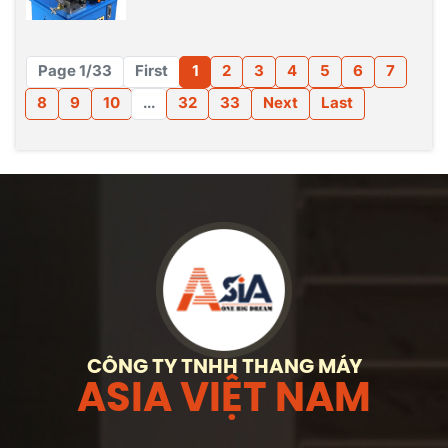
Page 1/33
First
1
2
3
4
5
6
7
8
9
10
...
32
33
Next
Last
CÔNG TY TNHH THANG MÁY
ASIA VIỆT NAM