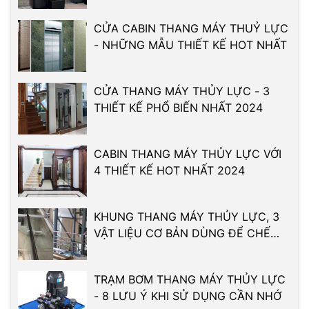
CỬA CABIN THANG MÁY THUỶ LỰC
- NHỮNG MẪU THIẾT KẾ HOT NHẤT
CỬA THANG MÁY THỦY LỰC - 3
THIẾT KẾ PHỔ BIẾN NHẤT 2024
CABIN THANG MÁY THỦY LỰC VỚI
4 THIẾT KẾ HOT NHẤT 2024
KHUNG THANG MÁY THỦY LỰC, 3
VẬT LIỆU CƠ BẢN DÙNG ĐỂ CHẾ
TẠO
TRẠM BƠM THANG MÁY THỦY LỰC
- 8 LƯU Ý KHI SỬ DỤNG CẦN NHỚ