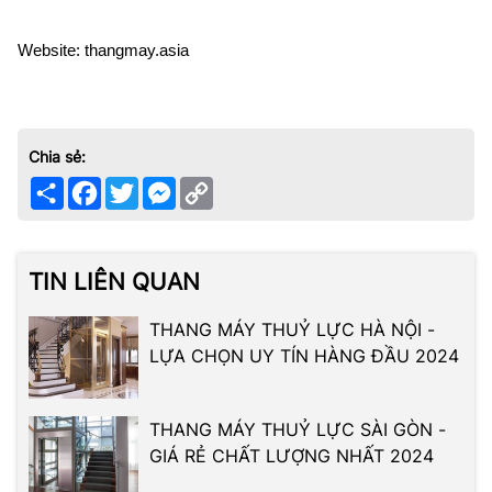
Website: thangmay.asia
Chia sẻ:
Share
Facebook
Twitter
Messenger
Copy
Link
TIN LIÊN QUAN
THANG MÁY THUỶ LỰC HÀ NỘI -
LỰA CHỌN UY TÍN HÀNG ĐẦU 2024
THANG MÁY THUỶ LỰC SÀI GÒN -
GIÁ RẺ CHẤT LƯỢNG NHẤT 2024