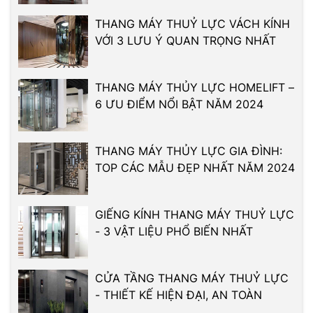
THANG MÁY THUỶ LỰC VÁCH KÍNH
VỚI 3 LƯU Ý QUAN TRỌNG NHẤT
THANG MÁY THỦY LỰC HOMELIFT –
6 ƯU ĐIỂM NỔI BẬT NĂM 2024
THANG MÁY THỦY LỰC GIA ĐÌNH:
TOP CÁC MẪU ĐẸP NHẤT NĂM 2024
GIẾNG KÍNH THANG MÁY THUỶ LỰC
- 3 VẬT LIỆU PHỔ BIẾN NHẤT
CỬA TẦNG THANG MÁY THUỶ LỰC
- THIẾT KẾ HIỆN ĐẠI, AN TOÀN