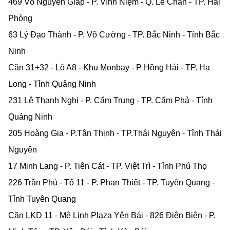
469 Võ Nguyên Giáp - P. Vĩnh Niệm - Q. Lê Chân - TP. Hải
Phòng
63 Lý Đạo Thành - P. Võ Cường - TP. Bắc Ninh - Tỉnh Bắc
Ninh
Căn 31+32 - Lô A8 - Khu Monbay - P Hồng Hải - TP. Hạ
Long - Tỉnh Quảng Ninh
231 Lê Thanh Nghị - P. Cẩm Trung - TP. Cẩm Phả - Tỉnh
Quảng Ninh
205 Hoàng Gia - P.Tân Thịnh - TP.Thái Nguyên - Tỉnh Thái
Nguyên
17 Minh Lang - P. Tiên Cát - TP. Việt Trì - Tỉnh Phú Thọ
226 Trần Phú - Tổ 11 - P. Phan Thiết - TP. Tuyên Quang -
Tỉnh Tuyên Quang
Căn LKD 11 - Mê Linh Plaza Yên Bái - 826 Điện Biên - P.