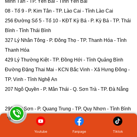
Minh Tân - TP. Yên Bái - Tỉnh Yên Bái
08 - Tổ 9 - P. Kim Tân - TP. Lào Cai - Tỉnh Lào Cai
256 Đường Số 5 - Tổ 10 - KĐT Kỳ Bá - P. Kỳ Bá - TP. Thái
Bình - Tỉnh Thái Bình
327 Lý Nhân Tông - P. Đông Thọ - TP. Thanh Hóa - Tỉnh
Thanh Hóa
429 Lý Thường Kiệt - TP. Đồng Hới - Tỉnh Quảng Bình
Đường Đặng Thai Mai - KCN Bắc Vinh - Xã Hưng Đông -
TP. Vinh - Tỉnh Nghệ An
207 Ngô Quyền - P. Mân Thái - Q. Sơn Trà - TP. Đà Nẵng
296 Tây Sơn - P. Quang Trung - TP. Quy Nhơn - Tỉnh Bình
Định
Căn L47 - Đường Tôn Đức Thắng - KĐT Eco City - P. Tân
Youtube
Fanpage
Tiktok