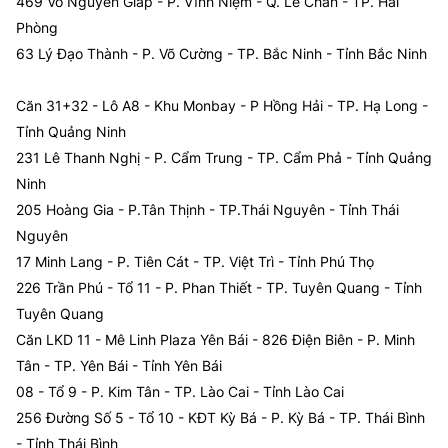
469 Võ Nguyên Giáp - P. Vĩnh Niệm - Q. Lê Chân - TP. Hải
Phòng
63 Lý Đạo Thành - P. Võ Cường - TP. Bắc Ninh - Tỉnh Bắc Ninh
Căn 31+32 - Lô A8 - Khu Monbay - P Hồng Hải - TP. Hạ Long -
Tỉnh Quảng Ninh
231 Lê Thanh Nghị - P. Cẩm Trung - TP. Cẩm Phả - Tỉnh Quảng
Ninh
205 Hoàng Gia - P.Tân Thịnh - TP.Thái Nguyên - Tỉnh Thái
Nguyên
17 Minh Lang - P. Tiên Cát - TP. Việt Trì - Tỉnh Phú Thọ
226 Trần Phú - Tổ 11 - P. Phan Thiết - TP. Tuyên Quang - Tỉnh
Tuyên Quang
Căn LKD 11 - Mê Linh Plaza Yên Bái - 826 Điện Biên - P. Minh
Tân - TP. Yên Bái - Tỉnh Yên Bái
08 - Tổ 9 - P. Kim Tân - TP. Lào Cai - Tỉnh Lào Cai
256 Đường Số 5 - Tổ 10 - KĐT Kỳ Bá - P. Kỳ Bá - TP. Thái Bình
- Tỉnh Thái Bình