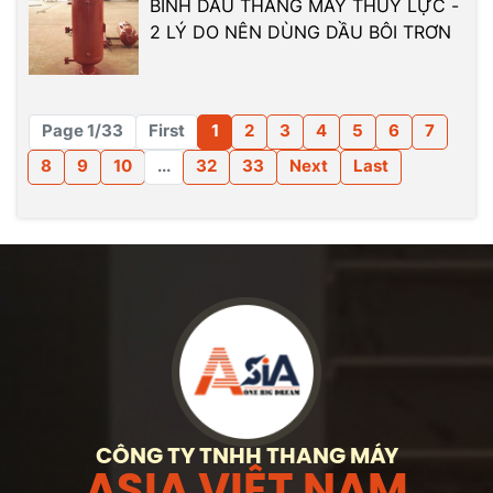
BÌNH DẦU THANG MÁY THỦY LỰC -
2 LÝ DO NÊN DÙNG DẦU BÔI TRƠN
Page 1/33
First
1
2
3
4
5
6
7
8
9
10
...
32
33
Next
Last
CÔNG TY TNHH THANG MÁY