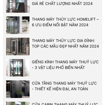
GIÁ RẺ CHẤT LƯỢNG NHẤT 2024
THANG MÁY THỦY LỰC HOMELIFT –
6 ƯU ĐIỂM NỔI BẬT NĂM 2024
THANG MÁY THỦY LỰC GIA ĐÌNH:
TOP CÁC MẪU ĐẸP NHẤT NĂM 2024
GIẾNG KÍNH THANG MÁY THUỶ LỰC
- 3 VẬT LIỆU PHỔ BIẾN NHẤT
CỬA TẦNG THANG MÁY THUỶ LỰC
- THIẾT KẾ HIỆN ĐẠI, AN TOÀN
CỬA CABIN THANG MÁY THUỶ LỰC