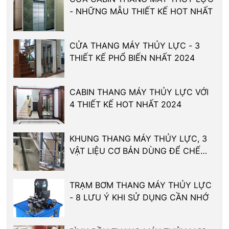
- NHỮNG MẪU THIẾT KẾ HOT NHẤT
CỬA THANG MÁY THỦY LỰC - 3
THIẾT KẾ PHỔ BIẾN NHẤT 2024
CABIN THANG MÁY THỦY LỰC VỚI
4 THIẾT KẾ HOT NHẤT 2024
KHUNG THANG MÁY THỦY LỰC, 3
VẬT LIỆU CƠ BẢN DÙNG ĐỂ CHẾ
TẠO
TRẠM BƠM THANG MÁY THỦY LỰC
- 8 LƯU Ý KHI SỬ DỤNG CẦN NHỚ