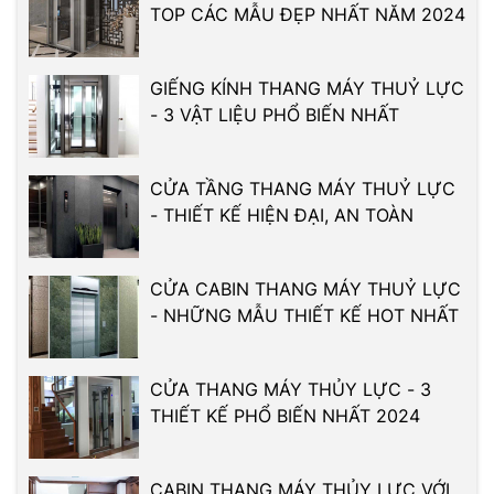
TOP CÁC MẪU ĐẸP NHẤT NĂM 2024
GIẾNG KÍNH THANG MÁY THUỶ LỰC
- 3 VẬT LIỆU PHỔ BIẾN NHẤT
CỬA TẦNG THANG MÁY THUỶ LỰC
- THIẾT KẾ HIỆN ĐẠI, AN TOÀN
CỬA CABIN THANG MÁY THUỶ LỰC
- NHỮNG MẪU THIẾT KẾ HOT NHẤT
CỬA THANG MÁY THỦY LỰC - 3
THIẾT KẾ PHỔ BIẾN NHẤT 2024
CABIN THANG MÁY THỦY LỰC VỚI