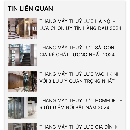
TIN LIÊN QUAN
THANG MÁY THUỶ LỰC HÀ NỘI -
LỰA CHỌN UY TÍN HÀNG ĐẦU 2024
THANG MÁY THUỶ LỰC SÀI GÒN -
GIÁ RẺ CHẤT LƯỢNG NHẤT 2024
THANG MÁY THUỶ LỰC VÁCH KÍNH
VỚI 3 LƯU Ý QUAN TRỌNG NHẤT
THANG MÁY THỦY LỰC HOMELIFT –
6 ƯU ĐIỂM NỔI BẬT NĂM 2024
THANG MÁY THỦY LỰC GIA ĐÌNH: