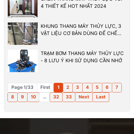
4 THIẾT KẾ HOT NHẤT 2024
KHUNG THANG MÁY THỦY LỰC, 3
VẬT LIỆU CƠ BẢN DÙNG ĐỂ CHẾ
TẠO
TRẠM BƠM THANG MÁY THỦY LỰC
- 8 LƯU Ý KHI SỬ DỤNG CẦN NHỚ
Page 1/33
First
1
2
3
4
5
6
7
8
9
10
...
32
33
Next
Last