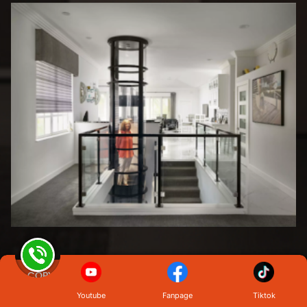
© COPYRIGHT
CÔNG TY TNHH THANG MÁY ASIA VIỆT NAM
.
ALL RIGHTS RESERVED. DESIGNED BY NASANI.
Youtube
Fanpage
Tiktok