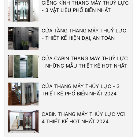
GIẾNG KÍNH THANG MÁY THUỶ LỰC
- 3 VẬT LIỆU PHỔ BIẾN NHẤT
CỬA TẦNG THANG MÁY THUỶ LỰC
- THIẾT KẾ HIỆN ĐẠI, AN TOÀN
CỬA CABIN THANG MÁY THUỶ LỰC
- NHỮNG MẪU THIẾT KẾ HOT NHẤT
CỬA THANG MÁY THỦY LỰC - 3
THIẾT KẾ PHỔ BIẾN NHẤT 2024
CABIN THANG MÁY THỦY LỰC VỚI
4 THIẾT KẾ HOT NHẤT 2024