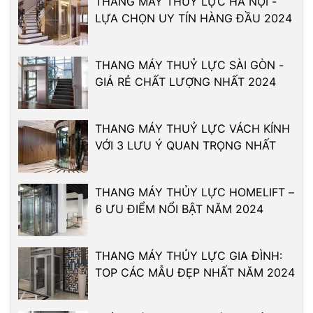
THANG MÁY THUỶ LỰC HÀ NỘI -
LỰA CHỌN UY TÍN HÀNG ĐẦU 2024
THANG MÁY THUỶ LỰC SÀI GÒN -
GIÁ RẺ CHẤT LƯỢNG NHẤT 2024
THANG MÁY THUỶ LỰC VÁCH KÍNH
VỚI 3 LƯU Ý QUAN TRỌNG NHẤT
THANG MÁY THỦY LỰC HOMELIFT –
6 ƯU ĐIỂM NỔI BẬT NĂM 2024
THANG MÁY THỦY LỰC GIA ĐÌNH:
TOP CÁC MẪU ĐẸP NHẤT NĂM 2024