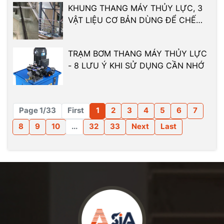
KHUNG THANG MÁY THỦY LỰC, 3
VẬT LIỆU CƠ BẢN DÙNG ĐỂ CHẾ
TẠO
TRẠM BƠM THANG MÁY THỦY LỰC
- 8 LƯU Ý KHI SỬ DỤNG CẦN NHỚ
Page 1/33
First
1
2
3
4
5
6
7
8
9
10
...
32
33
Next
Last