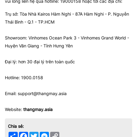
vui lòng liên hệ qua hotline: 19000158 hoặc tới các địa chỉ:
Trụ sở: Tòa Nhà Kairos Hàm Nghi - 87A Hàm Nghi - P. Nguyễn
Thái Bình - Q.1 - TP.HCM
Showroom: Vinhomes Ocean Park 3 - Vinhomes Grand World -
Huyện Văn Giang - Tỉnh Hưng Yên
Đại lý: hơn 30 đại lý trên toàn quốc
Hotline: 1900.0158
Email: support@thangmay.asia
Website:
thangmay.asia
Chia sẻ:
Share
Facebook
Twitter
Messenger
Copy