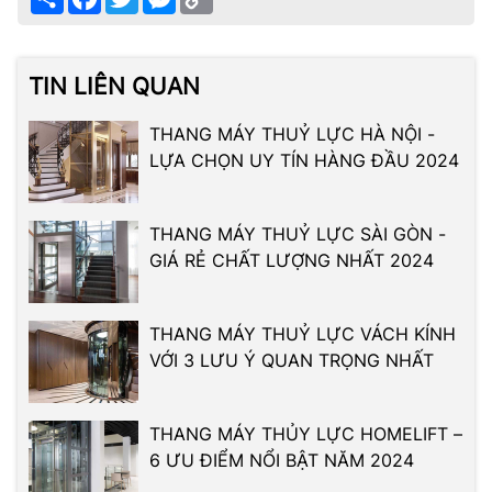
Link
TIN LIÊN QUAN
THANG MÁY THUỶ LỰC HÀ NỘI -
LỰA CHỌN UY TÍN HÀNG ĐẦU 2024
THANG MÁY THUỶ LỰC SÀI GÒN -
GIÁ RẺ CHẤT LƯỢNG NHẤT 2024
THANG MÁY THUỶ LỰC VÁCH KÍNH
VỚI 3 LƯU Ý QUAN TRỌNG NHẤT
THANG MÁY THỦY LỰC HOMELIFT –
6 ƯU ĐIỂM NỔI BẬT NĂM 2024