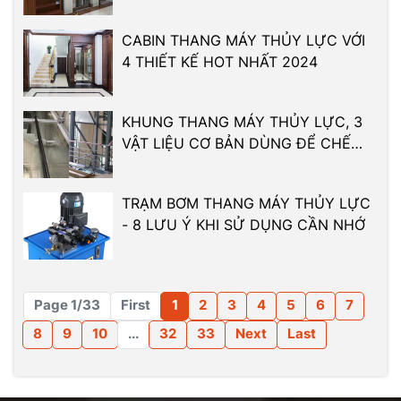
CABIN THANG MÁY THỦY LỰC VỚI
4 THIẾT KẾ HOT NHẤT 2024
KHUNG THANG MÁY THỦY LỰC, 3
VẬT LIỆU CƠ BẢN DÙNG ĐỂ CHẾ
TẠO
TRẠM BƠM THANG MÁY THỦY LỰC
- 8 LƯU Ý KHI SỬ DỤNG CẦN NHỚ
Page 1/33
First
1
2
3
4
5
6
7
8
9
10
...
32
33
Next
Last