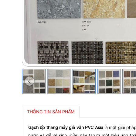
THÔNG TIN SẢN PHẨM
Gạch ốp thang máy giả vân PVC Asia
là một giải pháp
nước và dễ vệ sinh. Điều này tạo ra một hiệu ứng t