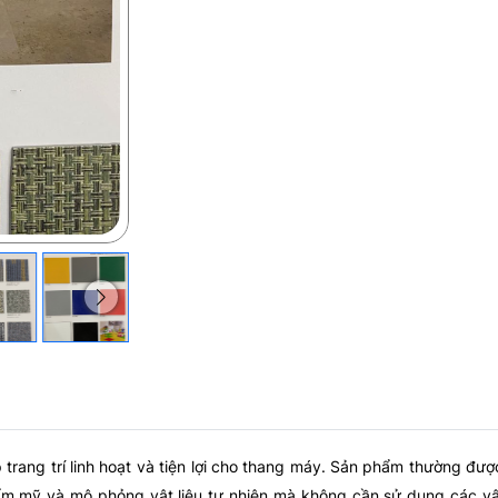
 trang trí linh hoạt và tiện lợi cho thang máy. Sản phẩm thường đượ
hẩm mỹ và mô phỏng vật liệu tự nhiên mà không cần sử dụng các vậ