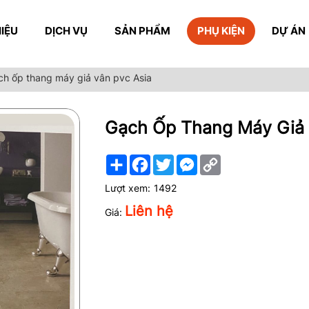
HIỆU
DỊCH VỤ
SẢN PHẨM
PHỤ KIỆN
DỰ ÁN
ch ốp thang máy giả vân pvc Asia
Gạch Ốp Thang Máy Giả 
Share
Facebook
Twitter
Messenger
Copy
Link
Lượt xem:
1492
Liên hệ
Giá: