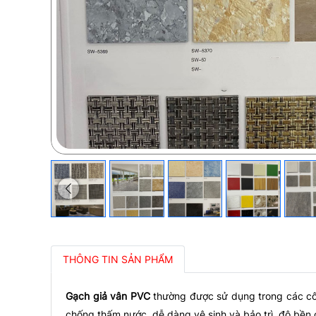
THÔNG TIN SẢN PHẨM
Gạch giả vân PVC
thường được sử dụng trong các côn
chống thấm nước, dễ dàng vệ sinh và bảo trì, độ bền 