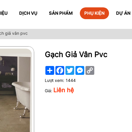
HIỆU
DỊCH VỤ
SẢN PHẨM
PHỤ KIỆN
DỰ ÁN
ch giả vân pvc
Gạch Giả Vân Pvc
Share
Facebook
Twitter
Messenger
Copy
Link
Lượt xem:
1444
Liên hệ
Giá: