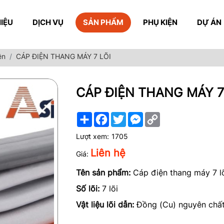
HIỆU
DỊCH VỤ
SẢN PHẨM
PHỤ KIỆN
DỰ ÁN
ện
CÁP ĐIỆN THANG MÁY 7 LÕI
CÁP ĐIỆN THANG MÁY 7
Share
Facebook
Twitter
Messenger
Copy
Link
Lượt xem:
1705
Liên hệ
Giá:
Tên sản phẩm:
Cáp điện thang máy 7 l
Số lõi:
7 lõi
Vật liệu lõi dẫn:
Đồng (Cu) nguyên chất,