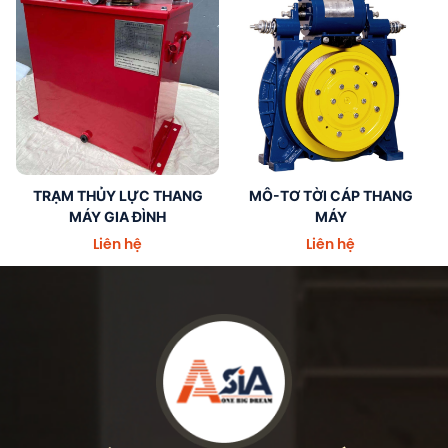
TRẠM
MÔ-
TRẠM THỦY LỰC THANG
MÔ-TƠ TỜI CÁP THANG
THỦY
TƠ
MÁY GIA ĐÌNH
MÁY
LỰC
TỜI
Liên hệ
Liên hệ
THANG
CÁP
MÁY
THANG
GIA
MÁY
ĐÌNH