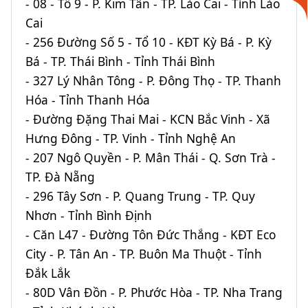
- 08 - Tổ 9 - P. Kim Tân - TP. Lào Cai - Tỉnh Lào
Cai
- 256 Đường Số 5 - Tổ 10 - KĐT Kỳ Bá - P. Kỳ
Bá - TP. Thái Bình - Tỉnh Thái Bình
- 327 Lý Nhân Tông - P. Đông Thọ - TP. Thanh
Hóa - Tỉnh Thanh Hóa
- Đường Đặng Thai Mai - KCN Bắc Vinh - Xã
Hưng Đông - TP. Vinh - Tỉnh Nghệ An
- 207 Ngô Quyền - P. Mân Thái - Q. Sơn Trà -
TP. Đà Nẵng
- 296 Tây Sơn - P. Quang Trung - TP. Quy
Nhơn - Tỉnh Bình Định
- Căn L47 - Đường Tôn Đức Thắng - KĐT Eco
City - P. Tân An - TP. Buôn Ma Thuột - Tỉnh
Đắk Lắk
- 80D Vân Đồn - P. Phước Hòa - TP. Nha Trang