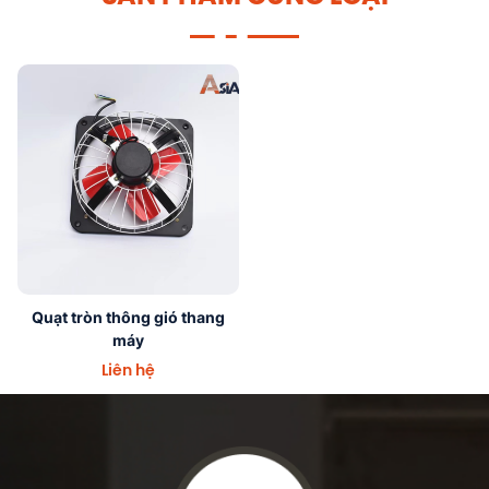
Quạt
Quạt tròn thông gió thang
tròn
máy
thông
Liên hệ
gió
thang
máy