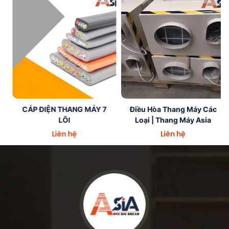
CÁP
Điều
CÁP ĐIỆN THANG MÁY 7
Điều Hòa Thang Máy Các
ĐIỆN
Hòa
LÕI
Loại | Thang Máy Asia
THANG
Thang
Liên hệ
Liên hệ
MÁY
Máy
7
Các
LÕI
Loại
|
Thang
Máy
Asia