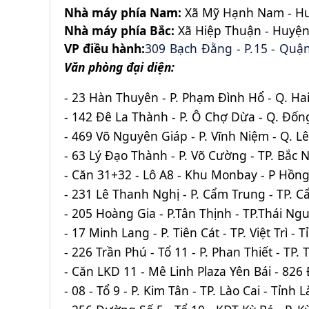
Nhà máy phía Nam:
Xã Mỹ Hạnh Nam - Hu
Nhà máy phía Bắc:
Xã Hiệp Thuận - Huyện 
VP điều hành:
309 Bạch Đằng - P.15 - Quậ
Văn phòng đại diện:
- 23 Hàn Thuyên - P. Phạm Đình Hổ - Q. Hai
- 142 Đê La Thành - P. Ô Chợ Dừa - Q. Đống
- 469 Võ Nguyên Giáp - P. Vĩnh Niệm - Q. L
- 63 Lý Đạo Thành - P. Võ Cường - TP. Bắc 
- Căn 31+32 - Lô A8 - Khu Monbay - P Hồng
- 231 Lê Thanh Nghị - P. Cẩm Trung - TP. 
- 205 Hoàng Gia - P.Tân Thịnh - TP.Thái Ng
- 17 Minh Lang - P. Tiên Cát - TP. Việt Trì -
- 226 Trần Phú - Tổ 11 - P. Phan Thiết - T
- Căn LKD 11 - Mê Linh Plaza Yên Bái - 826 Đ
- 08 - Tổ 9 - P. Kim Tân - TP. Lào Cai - Tỉnh L