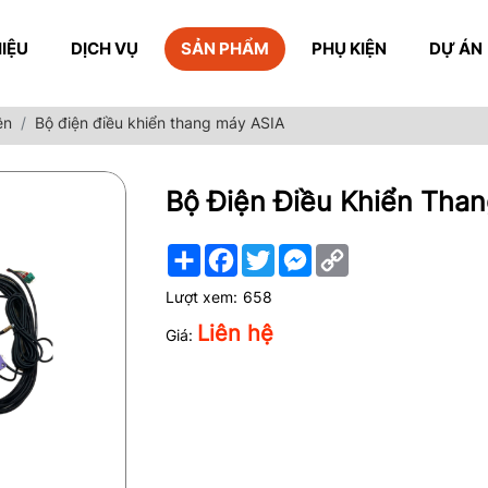
HIỆU
DỊCH VỤ
SẢN PHẨM
PHỤ KIỆN
DỰ ÁN
ện
Bộ điện điều khiển thang máy ASIA
Bộ Điện Điều Khiển Tha
Share
Facebook
Twitter
Messenger
Copy
Link
Lượt xem:
658
Liên hệ
Giá: